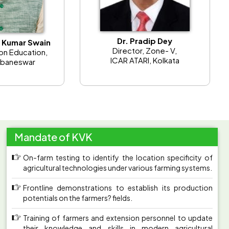
ସହଭାଗୀ ଧାନ -47, ସହଭାଗୀ ଧାନ -44, ସ୍ଵର୍ଣ ଶ୍ରେୟା ଇତ୍ୟାଦି
ବିହନ ବ୍ୟବହାର କରନ୍ତୁ |
------------------------
Dr. Pradip Dey
a Kumar Swain
ରଜନୀଗନ୍ଧା ଫେବୃଆରୀ ରୁ ମେ ମାସ ପର୍ଯ୍ୟନ୍ତ ଲଗା ଯାଏ | ତେଣୁ
Director, Zone- V,
on Education,
ICAR ATARI, Kolkata
ରଜତ ରେଖା, ଅରକ ପ୍ରଜ୍ୱଳ, କଲକାତା ସିଙ୍ଗଲ, କଲକାତା
ubaneswar
ଡବଲ ଆଦି କିସମ ଲଗାନ୍ତୁ |
------------------------
ଶୁଷ୍କ ଖରାଟିଆ ଗରମ ପାଗ ଦେଖି ପିଆଜ ଅମଳ କରନ୍ତୁ ଓ ବେକ
ଉପରୁ 2.5 ସେମି ରଖି ଅଗ ଓ ସମୁଦାୟ ଚେର କାଟି ଦିଅନ୍ତୁ |
------------------------
Mandate of KVK
କୁକୁଡ଼ା ମାନଙ୍କର ରାଣୀଖେତ ରୋଗର ପ୍ରତିଷେଧକ କରିବା ପାଇଁ
RD -R 2B ଟୀକା ଇଞ୍ଜେକ୍ସନ ଆକାରରେ ଦିଅନ୍ତୁ
On-farm testing to identify the location specificity of
------------------------
agricultural technologies under various farming systems.
ବର୍ତମାନ ସମୟରେ ମୁଗ ବିରି ରେ ଫ୍ଲି ବିଟିଲ ଲାଗିବାର ସମ୍ଭାବନା
Frontline demonstrations to establish its production
ରହିଛି | ଏହାର ନିରାକରଣ ପାଇଁ କ୍ଲୋରୋପାଇରିଫସ 20% ଇସି +
s?
potentials on the farmers? fields.
cypermethrin 5% ଏକ @ 1 ମିଲି triazophos 40% EC @
2 ମିଲି ପ୍ରତି ଲିଟର ପାଣିରେ ମିଶାଇ ସିଞ୍ଚନ କରନ୍ତୁ |
Training of farmers and extension personnel to update
------------------------
their knowledge and skills in modern agricultural