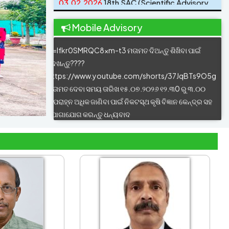
Balangir on 09.02.2026
ପାଇଁ ଦେଖନ୍ତୁ????
23.12.2025
RASHTRIYA KISAN DIWAS
https://youtube.com/shorts/DwEa9Dlov7o?
30.11.2025
TRAINING PROGRAMME :
Mobile Advisory
si=lfkr0SMRQC8xm-t3 ମତାମତ ଦିଅନ୍ତୁ ଶିଖିବା ପାଇଁ
DECEMBER -2025
19.11.2025
Live Streaming of 21st
ଦେଖନ୍ତୁ????
Installment of PM-KISAN on 19th
https://www.youtube.com/shorts/37JqBTs9O5g
November 2025
ମତାମତ ଦେବା ସମୟ ତାରିଖ ୧୫.୦୭.୨୦୨୬ ୧୨.୩0 ରୁ ୩.୦୦
07.11.2025
Celebration of 150th anniversary
of "Vande Mataram" celebrated @ KVK-
ଅପରାହ୍ନ ଅଧିକ ଜାଣିବା ପାଇଁ ନିକଟସ୍ଥ କୃଷି ବିଜ୍ଞାନ କେନ୍ଦ୍ର ସହ
BALANGIR on November 7, 2025,
ଯୋଗାଯୋଗ କରନ୍ତୁ ଧନ୍ୟବାଦ
25.10.2025
Training Calendar : NOVEMBER
------------------------
2025
ହରଡ଼ ଫସଲ ରେ ଅଧିକ ଅମଳ ପାଇବା ପାଇଁ ମଞ୍ଜି ବୁଣିବା ଆଗରୁ
ପ୍ରତି 1 କିଗ୍ରା ମଞ୍ଜିରେ 20 ଗ୍ରାମ ରାଇଜୋବିଅମ କଲଚର କୁ
ମିଶାଇ ଭଲ ଭାବରେ ଗୋଳାଇ ଛାଇରେ ସୁଖେଇବା ପରେ ଜମିରେ
ପ୍ରୟୋଗ କରନ୍ତୁ |
------------------------
ଢିପ ଜମିରେ ଅଣଧାନ ଫସଲ ଯଥା ମକା, ବରଗୁଡି, ହରଡ଼, ବିରି,
ମାଣ୍ଡିଆ ଚିନାବାଦାମ, ଜଡ଼ା, କନ୍ଦମୂଳ ଇତ୍ୟାଦି ଚାଷ କରନ୍ତୁ |
------------------------
ମରୁଡ଼ି ହେଉଥିବା ଅଂଚଳରେ ମରୁଡ଼ି ସହଣୀ ଶକ୍ତି ଥିବା କିସମ ଯଥା