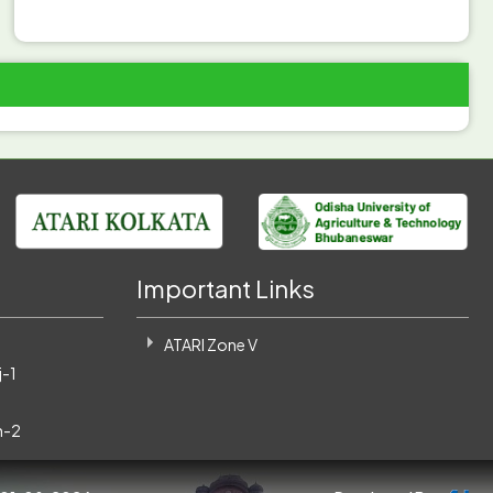
କରନ୍ତ
------------------------
ଅକ୍ଟୋବର ମାସ ଗୋଲାପରେ କାଣ୍ଟ ଛାଂଟ କରିବାର ପ୍ରକୁଷ୍ଠ
ସମୟ ଅଟେ | ଏବେ ପନିପରିବା ଯଥା କୋବି ଜାତୀୟ ଫସଲ ,
ବାଇଗଣ, ଟମାଟୋ, ଲଙ୍କା ଏବଂ କ୍ୟାପ୍ସିକମ ଲଗାଇବାର
ଅନୁକୂଳ ସମୟ ଅଟେ |
------------------------
ସେପ୍ଟେମ୍ବର ମାସ ଟମାଟୋ ଲଗାଇବା ପାଇଁ ଉପଯୁକ୍ତ ସମୟ
ହୋଇଥିବାରୁ ଉନ୍ନତ କିସମ ଯଥା ଅର୍କ ରକ୍ଷକ , ଅର୍କ ସମ୍ରାଟ ଆଦି
କିସମ ଏକର ପ୍ରତି 150-200 ଗ୍ରାମ ବିହନ ବ୍ୟବହାର କରନ୍ତୁ |
------------------------
Important Links
ବର୍ଷା ଦିନିଆ ହରଡ଼ ଫସଲ ରେ ଫୁଲ ଧରିବା ବେଳେ ବାଘୁଆ ପୋକ
ଲାଗିଲେ ଏହାର ନିରାକରଣ ପାଇଁ ପୋକ ଗୁଡିକୁ ଧରି କିରୋସିନି କିମ୍ବା
ATARI Zone V
ସରଫ ପାଣିରେ ବୁଡାଇ ମାରି ଦିଅନ୍ତୁ |
-1
------------------------
ଟମାଟୋ ତଳି ଗୁଡିକ 5 ରୁ 7 ପତ୍ର ବିଶିଷ୍ଟ ହେଲେ କିଆରୀରେ 60
h-2
ସ 60 ସେମି ବ୍ୟବଧାନରେ ଲଗାନ୍ତୁ |
------------------------