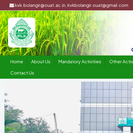
kvk.bolangir@ouat.ac.in, kvkbolangir.ouat@gmail.com
Home
About Us
Mandatory Activities
Other Activ
Contact Us
Previous