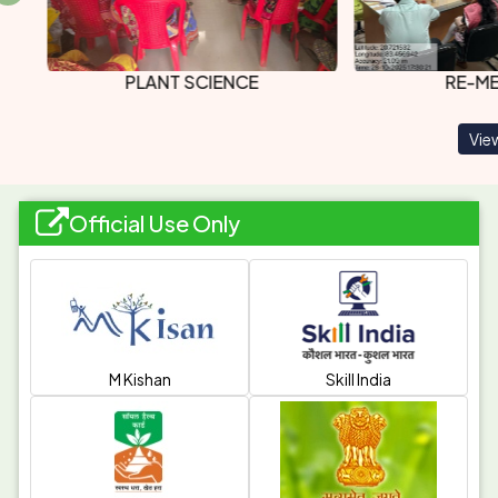
out by four KVK teams, reaching 764
farmers through awareness
programmes, village meetings, and field
PLANT SCIENCE
RE-ME
interactions. The campaign focused on
promoting sustainable agricultural
View
practices, including green manuring,
natural farming, organic farming, and
Integrated Nutrient Management (INM) to
Official Use Only
improve soil health and ensure long-term
agricultural sustainability.
Farmers were also sensitized about the
use and benefits of biofertilizers such as
Azospirillum, Rhizobium, Azotobacter,
M Kishan
Skill India
Azolla consortia, Water-Soluble Blue-
Green Algae (BGA), Phosphate
Solubilizing Bacteria (PSB),
Vermicomposting, and Vesicular-
Arbuscular Mycorrhiza (VAM/Mycorrhiza)