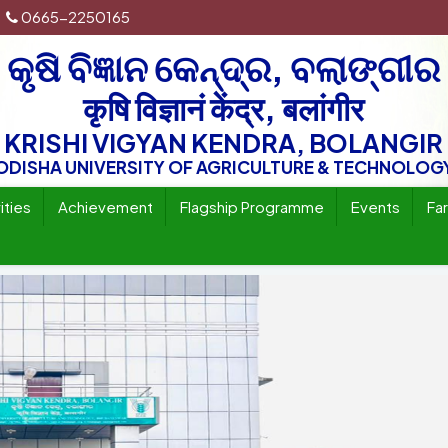
0665-2250165
କୃଷି ବିଜ୍ଞାନ କେନ୍ଦ୍ର, ବଲାଙ୍ଗୀର
कृषि विज्ञानं केंद्र, बलांगीर
KRISHI VIGYAN KENDRA, BOLANGIR
ODISHA UNIVERSITY OF AGRICULTURE & TECHNOLOG
ities
Achievement
Flagship Programme
Events
Fa