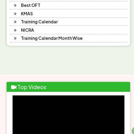
Best OFT
KMAS
Training Calendar
NICRA
Training Calendar Month Wise
Top Videos