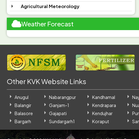
Agricultural Meteorology
Weather Forecast
Other KVK Website Links
Anugul
Nabarangpur
Kandhamal
Na
Balangir
Ganjam-1
Kendrapara
Nu
Balasore
Gajapati
Kendujhar
Pur
Bargarh
Sundargarh1
Koraput
Sa