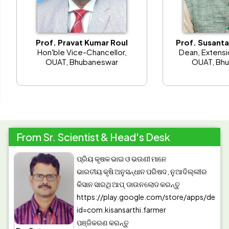
Prof. Pravat Kumar Roul
Prof. Susant
Hon'ble Vice-Chancellor,
Dean, Extensi
OUAT, Bhubaneswar
OUAT, Bh
From Sr. Scientist & Head's Desk
ପ୍ରିୟ କୃଷକ ଭାଇ ଓ ଭଉଣୀ ମାନେ
ଭାରତୀୟ କୃଷି ଅନୁସନ୍ଧାନ ପରିଷଦ, ନୁଆଦିଲ୍ଲୀର
କିସାନ ସାରଥି ଆପ୍ ଡାଉନଲୋଡ କରନ୍ତୁ
https://play.google.com/store/apps/detail
id=com.kisansarthi.farmer
ପଞ୍ଜିକରଣ କରନ୍ତୁ