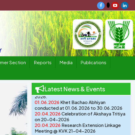
01.08.2026
ଲଘୁଚାପ ଜନିତ ମାତ୍ରାଧିକ ବୃଷ୍ଟିପାତ ଓ
ସାମ୍ପ୍ରତିକ ବନ୍ୟା ପରିପ୍ରେକ୍ଷୀରେ ଫସଲ ପରିଚାଳନା
Y
ପାଇଁ ପରାମର୍ଶ
15.07.2026
କିସାନ ସାରଥି ଆପ୍ ଡାଉନଲୋଡ କରନ୍ତୁ
rmer Section
Reports
Media
Publications
https://play.google.com/store/apps/details
20.06.2026
Webcasting of PM-KISAN
SAMMAN @ RITE, Balngir on 20th June
Next
2026.
Latest News & Events
01.06.2026
Khet Bachao Abhiyan
conducted at 01.06.2026 to 30.06.2026
20.04.2026
Celebration of Akshaya Tritiya
on 20-04-2026
ପ୍ରିୟ କୃଷକ ଭାଇ ଓ ଭଉଣୀ ମାନେ ଭାରତୀୟ କୃଷି ଅନୁସନ୍ଧାନ
20.04.2026
Research Extension Linkage
ପରିଷଦ, ନୁଆଦିଲ୍ଲୀର କିସାନ ସାରଥି ଆପ୍ ଡାଉନଲୋଡ କରନ୍ତୁ
Meeting @ KVK 21-04-2026
https://play.google.com/store/apps/details?
03.02.2026
18th SAC (Scientific Advisory
Committee) Meeting will be held at KVK,
id=com.kisansarthi.farmer ପଞ୍ଜିକରଣ କରନ୍ତୁ ଶିଖିବା