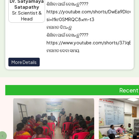
Dr. Satyamaya
ଶିଖିବା ପାଇଁ ଦେଖନ୍ତୁ????
Satapathy
https://youtube.com/shorts/DwEa9Dlov7o
Sr.Scientist &
Head
si=lfkr0SMRQC8xm-t3
ମତାମତ ଦିଅନ୍ତୁ
ଶିଖିବା ପାଇଁ ଦେଖନ୍ତୁ????
https://www.youtube.com/shorts/37JqBT
ମତାମତ ଦେବା ସମୟ
ତାରିଖ ୧୫.୦୭.୨୦୨୬
More Details
୧୨.୩0 ରୁ ୩.୦୦ ଅପରାହ୍ନ
ଅଧିକ ଜାଣିବା ପାଇଁ ନିକଟସ୍ଥ କୃଷି ବିଜ୍ଞାନ କେନ୍ଦ୍ର ସହ
ଯୋଗାଯୋଗ କରନ୍ତୁ
ଧନ୍ୟବାଦ
Recent
KVK, Balangir successfully organized the
Khet Bachao Abhiyan from 1st June to
30th June 2026 across 36 villages of
Balangir district.
The month-long campaign was carried