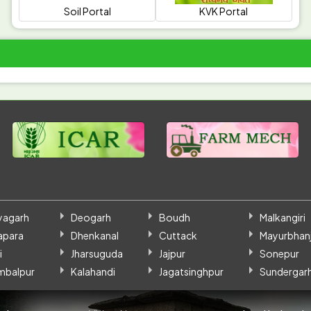
Soil Portal
KVK Portal
for enhancing soil fertility and crop
productivity.
yagarh
Deogarh
Boudh
Malkangiri
apara
Dhenkanal
Cuttack
Mayurbhanj
i
Jharsuguda
Jajpur
Sonepur
mbalpur
Kalahandi
Jagatsinghpur
Sundergar